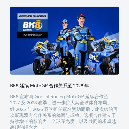
BK8 延续 MotoGP 合作关系至 2028 年
BK8 宣布与 Gresini Racing MotoGP 延续合作至
2027 及 2028 赛季，进一步扩大其全球体育布局。
继 2025 与 2026 赛季担任冠名赞助商后，此次续约再
次展现双方合作关系的稳固与成功。这项合作建立于
持续增长的影响力、全球曝光度，以及共同追求卓越
表现的理念之上。