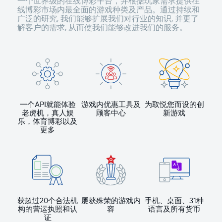
一个世界级的在线博彩平台，并根据玩家需求提供在
线博彩市场内最全面的游戏种类及产品。通过持续和
广泛的研究, 我们能够扩展我们对行业的知识, 并更了
解客户的需求, 从而使我们能够改进我们的服务。
一个API就能体验
游戏内优惠工具及
为取悦您而设的创
老虎机，真人娱
顾客中心
新游戏
乐，体育博彩以及
更多
获超过20个合法机
屡获殊荣的游戏内
手机、桌面、31种
构的营运执照和认
容
语言及所有货币
证