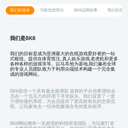
我们的使命
为取悦您而生
BK8品牌故事
我们的游戏
我们是BK8
我们的目标是成为亚洲最大的在线游戏爱好者的一站
式枢纽。提供在体育投注, 真人娱乐游戏,老虎机和更多
各种各样的游戏等等。以马耳他为基地,我们遍布全球
的专业人员团队致力于利用尖端技术构建一个完全集
成的游戏网站。
BK8提供一个具有最全面博彩 选择的平台也希望给会
员在一个无压力的环境下寻求娱乐。我们设置了一套
方便快捷的系统，为会员提供了更高效简化的交易流
程。让玩家免去一切传统赌场含有的复杂程序。
BK8网站拥有一支超强的科技研发团队，为玩家打造