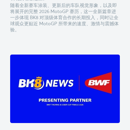
随着全新赛车涂装、更新后的车队视觉形象，以及即
将展开的完整 2026 MotoGP 赛历，这一全新篇章进
一步体现 BK8 对顶级体育合作的长期投入，同时让全
球观众更贴近 MotoGP 所带来的速度、激情与震撼体
验。