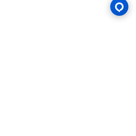
游戏许可证
BK8 由 Mettlemind Tech Ltd.（注册号：15779）运营，注册地址
位于科摩罗联盟安茹安自治岛穆察穆都市Hamchako区。BK8持有
科摩罗联盟安茹安自治岛政府颁发的合法牌照（许可证号：ALSI-
202504032-FI2），并受其监管。BK8已通过全部监管合规审查，
获得法律授权可开展一切机会游戏与投注活动。