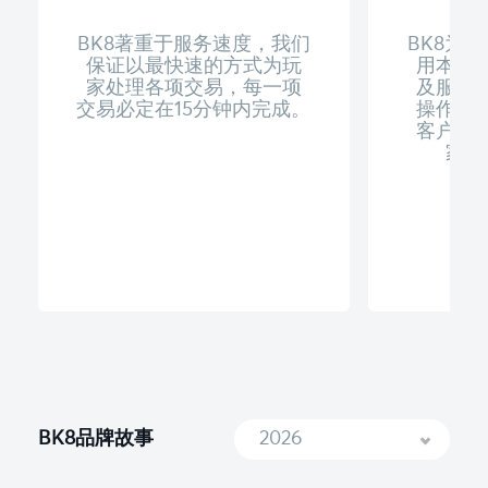
BK8著重于服务速度，我们
BK8为
保证以最快速的方式为玩
用本网
家处理各项交易，每一项
及服务
交易必定在15分钟内完成。
操作的
客户服
家轻
BK8品牌故事
2026