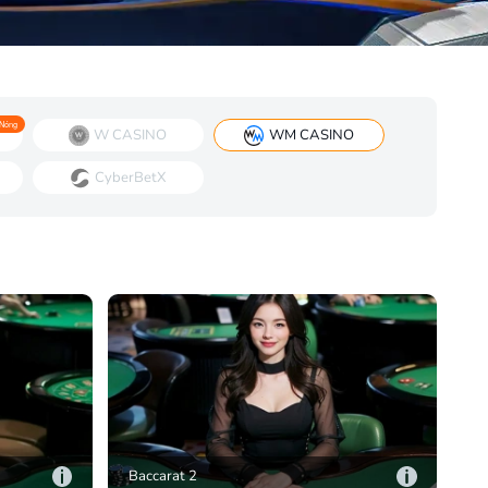
Nóng
W CASINO
WM CASINO
CyberBetX
Baccarat 2