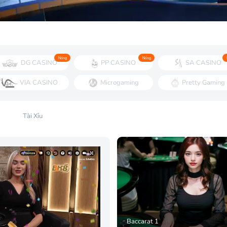
Nóng
Nóng
DG CASINO
PP CASINO
SA CASINO
VIA CASINO
Microgaming
Pretty Gaming
Tài Xỉu
2,182,198.00
**y**3
2,145,663.00
i*
2,908,431.00
a**i*3*
3,029,718.00
*
Baccarat 1
1,652,049.00
*a*h*d