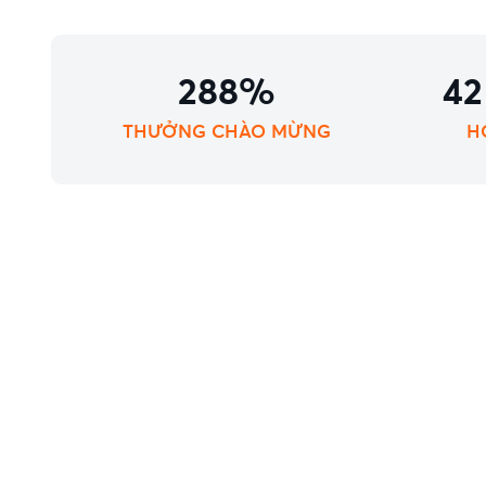
AE casino / Roullete
1*a*c
Dream Gaming / Baccarat
i**e*
288%
42
AE Casino / Blackjack
*h**e
THƯỞNG CHÀO MỪNG
H
Dream Gaming / Baccarat
h**o*
AE casino / Roullete
c*a*l*
WM Casino / BẦU CUA
l*v*r
AE casino / Roullete
**e*k
Evolution Gaming / Baccarat
c*i*u*
Dream Gaming / Baccarat
**a**
AE Casino / Blackjack
r*n*w