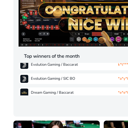
WM Casino / BẦU CUA
o**m
Dream Gaming / Baccarat
*s*k*
WM Casino / BẦU CUA
**i**l
Evolution Gaming / Baccarat
k*t**
Top winners of the month
Evolution Gaming / SIC BO
*a*y*
Dream Gaming / Baccarat
*e*e*
WM Casino / BẦU CUA
r*nc*
AE Casino / Blackjack
*P**c
Evolution Gaming / Baccarat
l****