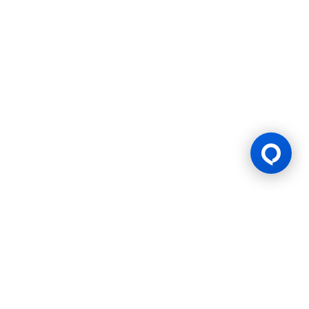
Lesen Permainan