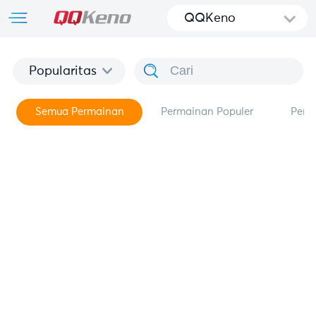
QQKeno
Popularitas
Semua Permainan
Permainan Populer
Perm